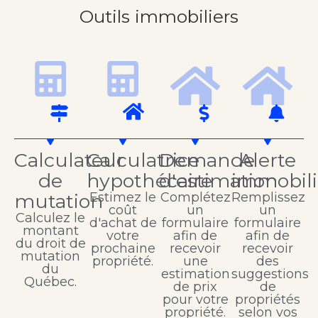
Outils immobiliers
Calculateur
Calculatrice
Demande
Alerte
de
hypothécaire
d'estimation
immobili
mutation
Estimez le
Complétez
Remplissez
coût
un
un
Calculez le
d'achat de
formulaire
formulaire
montant
votre
afin de
afin de
du droit de
prochaine
recevoir
recevoir
mutation
propriété.
une
des
du
estimation
suggestions
Québec.
de prix
de
pour votre
propriétés
propriété.
selon vos