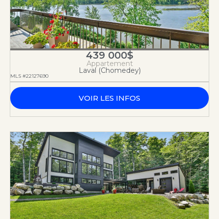
439 000$
Appartement
Laval (Chomedey)
MLS #22127690
VOIR LES INFOS