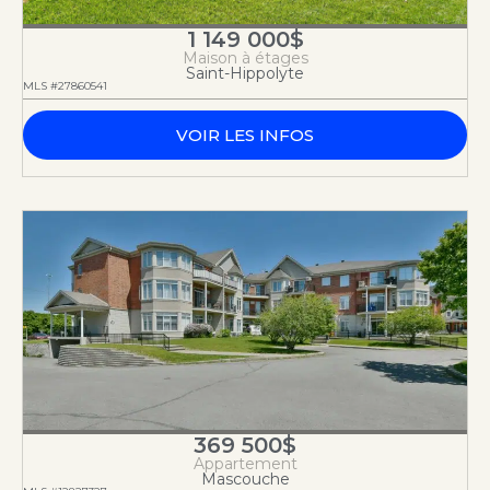
1 149 000$
Maison à étages
Saint-Hippolyte
MLS #27860541
VOIR LES INFOS
369 500$
Appartement
Mascouche