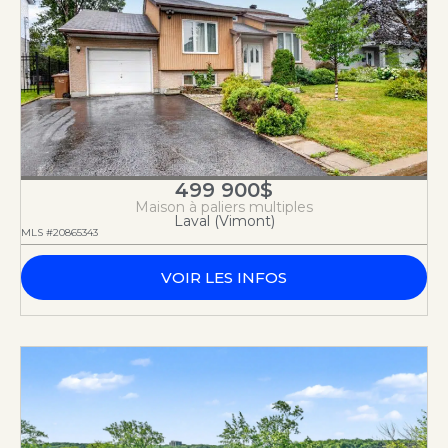
499 900$
Maison à paliers multiples
Laval (Vimont)
MLS #20865343
VOIR LES INFOS