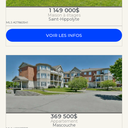
1 149 000$
Maison à étages
Saint-Hippolyte
MLS #27860541
VOIR LES INFOS
369 500$
Appartement
Mascouche