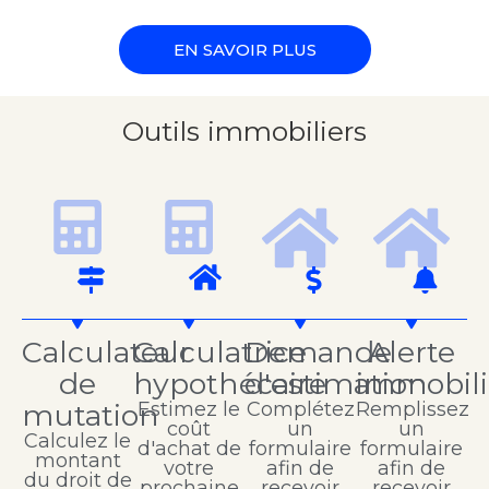
EN SAVOIR PLUS
Outils immobiliers
Calculateur
Calculatrice
Demande
Alerte
de
hypothécaire
d'estimation
immobili
mutation
Estimez le
Complétez
Remplissez
coût
un
un
Calculez le
d'achat de
formulaire
formulaire
montant
votre
afin de
afin de
du droit de
prochaine
recevoir
recevoir