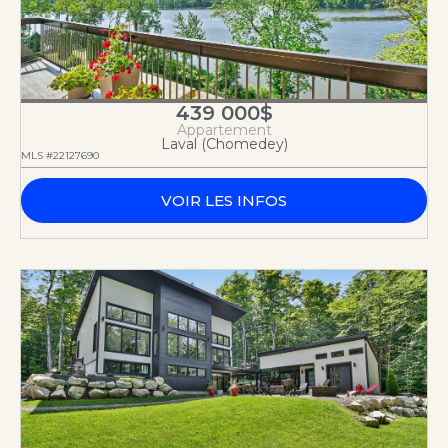
439 000$
Appartement
Laval (Chomedey)
MLS #22127690
VOIR LES INFOS