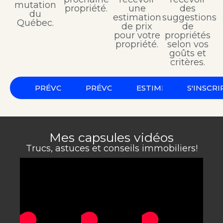
mutation
propriété.
une
des
du
estimation
suggestions
Québec.
de prix
de
pour votre
propriétés
propriété.
selon vos
goûts et
critères.
PRÉVOIR
PRÉVOIR
ESTIMER
S'INSCRI
Mes capsules vidéos
Trucs, astuces et conseils immobiliers!