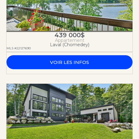
439 000$
Appartement
Laval (Chomedey)
MLS #22127690
VOIR LES INFOS