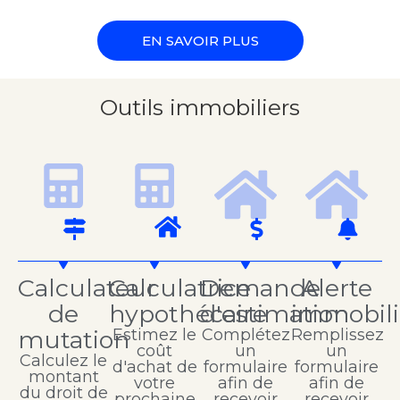
EN SAVOIR PLUS
Outils immobiliers
Calculateur
Calculatrice
Demande
Alerte
de
hypothécaire
d'estimation
immobili
mutation
Estimez le
Complétez
Remplissez
coût
un
un
Calculez le
d'achat de
formulaire
formulaire
montant
votre
afin de
afin de
du droit de
prochaine
recevoir
recevoir