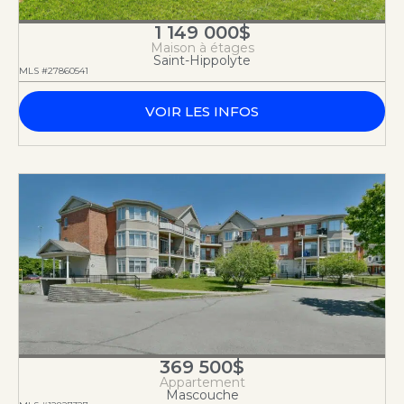
1 149 000$
Maison à étages
Saint-Hippolyte
MLS #27860541
VOIR LES INFOS
369 500$
Appartement
Mascouche