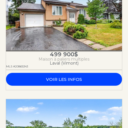
499 900$
Maison à paliers multiples
Laval (Vimont)
MLS #20865343
VOIR LES INFOS