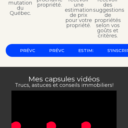
mutation
propriété.
une
des
du
estimation
suggestions
Québec.
de prix
de
pour votre
propriétés
propriété.
selon vos
goûts et
critères.
PRÉVOIR
PRÉVOIR
ESTIMER
S'INSCRI
Mes capsules vidéos
Trucs, astuces et conseils immobiliers!