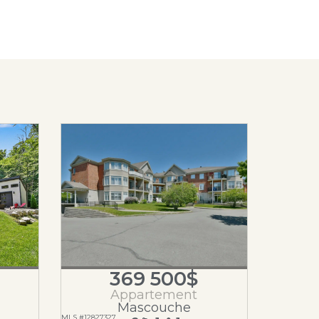
369 500$
Appartement
Mascouche
MLS #12827327