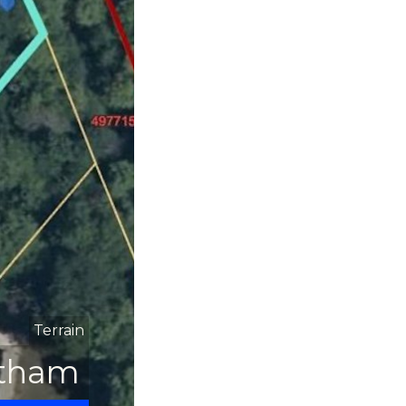
150 000$
Terrain
atham