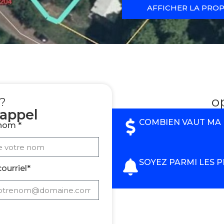
AFFICHER LA PROP
o
e?
appel
COMBIEN VAUT MA
nom *
SOYEZ PARMI LES 
ourriel*